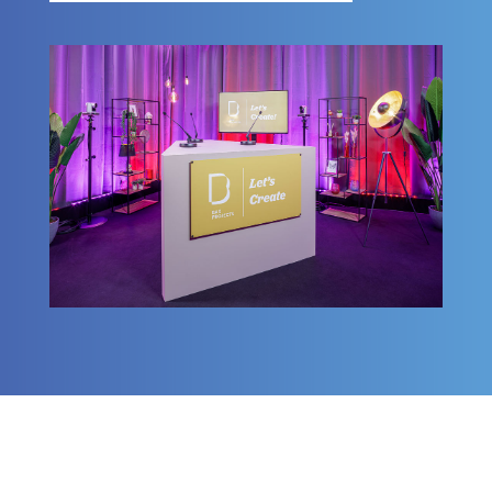
odca
studi