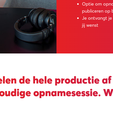
Optie om opnam
publiceren op
Je ontvangt je
jij wenst
en de hele productie af
oudige opnamesessie. Wat 