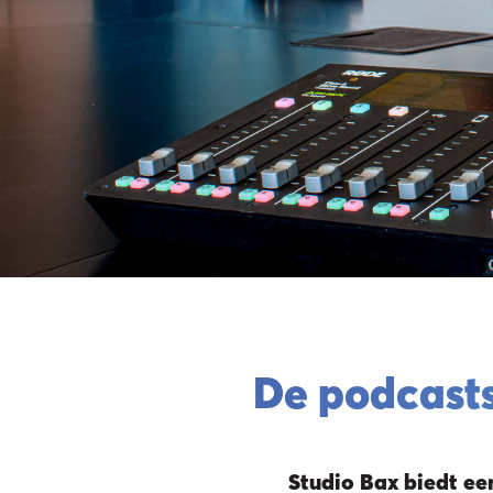
De podcasts
Studio Bax biedt ee