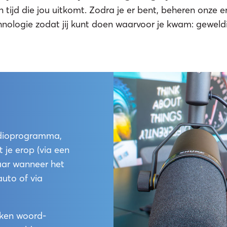
 tijd die jou uitkomt. Zodra je er bent, beheren onze 
nologie zodat jij kunt doen waarvoor je kwam: gewel
vestr
udioprogramma,
t je erop (via een
naar wanneer het
auto of via
studio
oken woord-