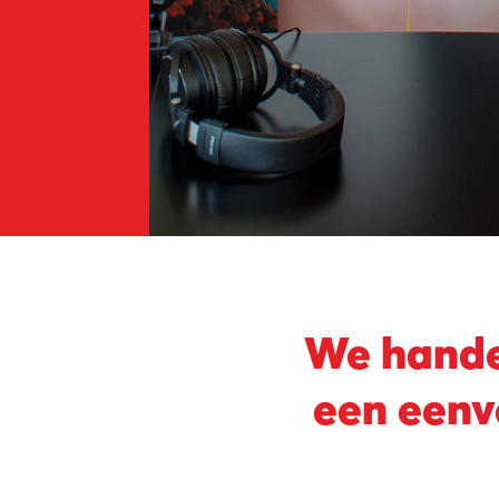
We handel
een eenv