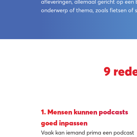
afleveringen, allemaal gericht op een
onderwerp of thema, zoals fietsen of s
9 red
Podc
1. Mensen kunnen podcasts
goed inpassen
Vaak kan iemand prima een podcast