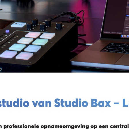
Home
tudio van Studio Bax – L
n professionele opnameomgeving op een central