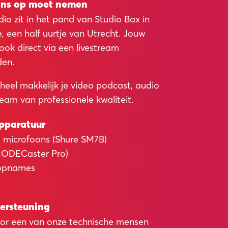
ons op moet nemen
o zit in het pand van Studio Bax in
e, een half uurtje van Utrecht. Jouw
ok direct via een livestream
den.
heel makkelijk je video podcast, audio
ream van professionele kwaliteit.
apparatuur
e microfoons (Shure SM7B)
RODECaster Pro)
 opnames
ersteuning
oor een van onze technische mensen