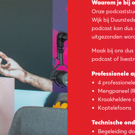
Waarom je bij 
Onze podcaststudi
Wijk bij Duursted
podcast kan dus o
uitgezonden wor
Maak bij ons dus 
podcast of livest
Professionele 
4 professionel
Mengpaneel (
Kraakheldere
Koptelefoons
Technische ond
Begeleiding d